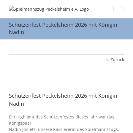
Zum
Inhalt
springen
Schützenfest Peckelsheim 2026 mit Königin
Nadin
Zurück
Zeige
grösseres
Schützenfest Peckelsheim 2026 mit Königin
Bild
Nadin
Ein Highlight des Schützenfestes dieses Jahr war das
Königspaar.
Nadin Jonietz, unsere Kassiererin des Spielmannszugs,